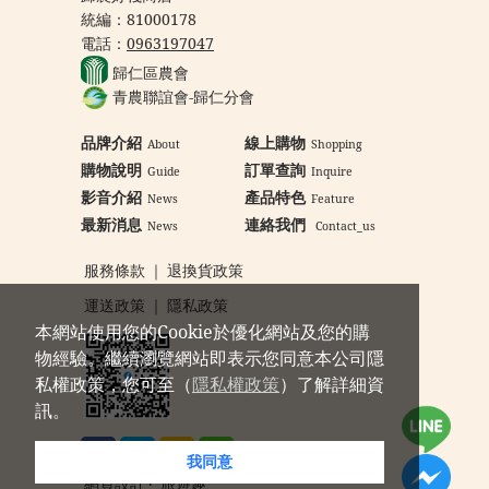
統編：
81000178
電話：
0963197047
歸仁區農會
青農聯誼會-歸仁分會
品牌介紹
線上購物
About
Shopping
購物說明
訂單查詢
Guide
Inquire
影音介紹
產品特色
News
Feature
最新消息
連絡我們
News
Contact_us
服務條款
｜
退換貨政策
運送政策
｜
隱私政策
本網站使用您的Cookie於優化網站及您的購
物經驗。繼續瀏覽網站即表示您同意本公司隱
私權政策，您可至（
隱私權政策
）了解詳細資
訊。
我同意
網頁設計
‧
旅遊趣