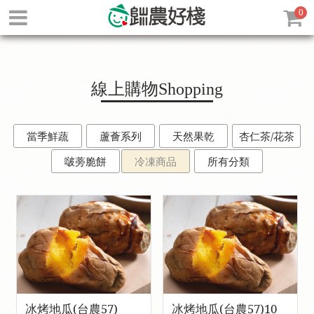
0
線上購物
Shopping
當季鮮蔬
蘆薈系列
天然果乾
杏仁茶/花茶
啵蒡脆餅
冷凍商品
所有分類
冰烤地瓜(台農57)
冰烤地瓜(台農57)10